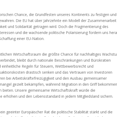
torischen Chance, die Grundfesten unseres Kontinents zu festigen und
zu bewahren. Die EU hat über Jahrzehnte ein Modell der Zusammenarbeit
keit und Solidarität getragen wird. Doch die Fragmentierung des
nteressen und die wachsende politische Polarisierung fordern uns hera
chaffung einer EU‑Nation.
eitlichen Wirtschaftsraum die größte Chance für nachhaltiges Wachst
verbindet, bleibt durch nationale Beschränkungen und Bürokratien
nd einheitliche Regeln für Steuern, Wettbewerbsrecht und
nsaktionskosten drastisch senken und das Vertrauen von Investoren
eren bei Arbeitskräftefreizügigkeit und den Ausbau gemeinsamer
emangel gezielt bekämpfen, während Migration in den Griff bekomme
tem bieten. Unsere gemeinsame Wirtschaftskraft würde die
e erhöhen und den Lebensstandard in jedem Mitgliedsland sichern.
in geeinter Europäischer Rat die politische Stabilität stärkt und die