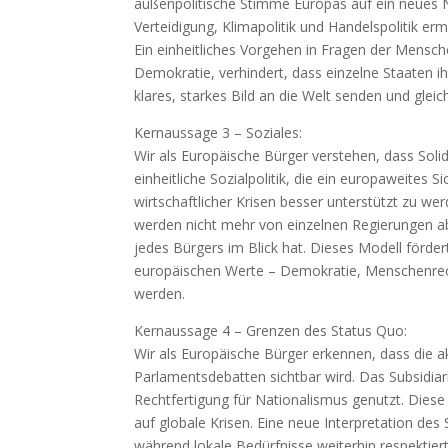
außenpolitische Stimme Europas auf ein neues N
Verteidigung, Klimapolitik und Handelspolitik e
Ein einheitliches Vorgehen in Fragen der Mensch
Demokratie, verhindert, dass einzelne Staaten i
klares, starkes Bild an die Welt senden und gleic
Kernaussage 3 – Soziales:
Wir als Europäische Bürger verstehen, dass Sol
einheitliche Sozialpolitik, die ein europaweites S
wirtschaftlicher Krisen besser unterstützt zu w
werden nicht mehr von einzelnen Regierungen a
jedes Bürgers im Blick hat. Dieses Modell förder
europäischen Werte – Demokratie, Menschenrechte
werden.
Kernaussage 4 – Grenzen des Status Quo:
Wir als Europäische Bürger erkennen, dass die a
Parlamentsdebatten sichtbar wird. Das Subsidiarität
Rechtfertigung für Nationalismus genutzt. Diese
auf globale Krisen. Eine neue Interpretation des
während lokale Bedürfnisse weiterhin respektier