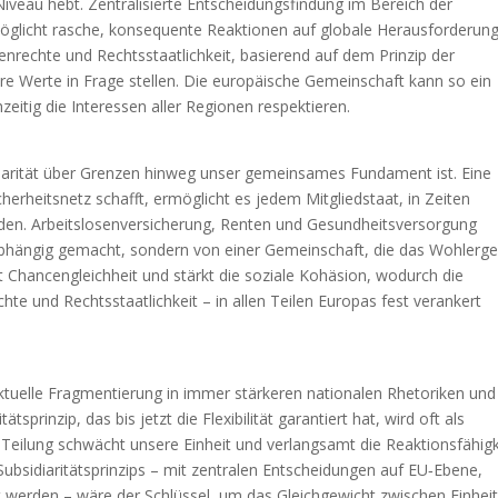
iveau hebt. Zentralisierte Entscheidungsfindung im Bereich der
rmöglicht rasche, konsequente Reaktionen auf globale Herausforderun
enrechte und Rechtsstaatlichkeit, basierend auf dem Prinzip der
hre Werte in Frage stellen. Die europäische Gemeinschaft kann so ein
hzeitig die Interessen aller Regionen respektieren.
idarität über Grenzen hinweg unser gemeinsames Fundament ist. Eine
icherheitsnetz schafft, ermöglicht es jedem Mitgliedstaat, in Zeiten
erden. Arbeitslosenversicherung, Renten und Gesundheitsversorgung
bhängig gemacht, sondern von einer Gemeinschaft, die das Wohlerg
t Chancengleichheit und stärkt die soziale Kohäsion, wodurch die
 und Rechtsstaatlichkeit – in allen Teilen Europas fest verankert
ktuelle Fragmentierung in immer stärkeren nationalen Rhetoriken und
sprinzip, das bis jetzt die Flexibilität garantiert hat, wird oft als
 Teilung schwächt unsere Einheit und verlangsamt die Reaktionsfähigk
 Subsidiaritätsprinzips – mit zentralen Entscheidungen auf EU‑Ebene,
t werden – wäre der Schlüssel, um das Gleichgewicht zwischen Einhei