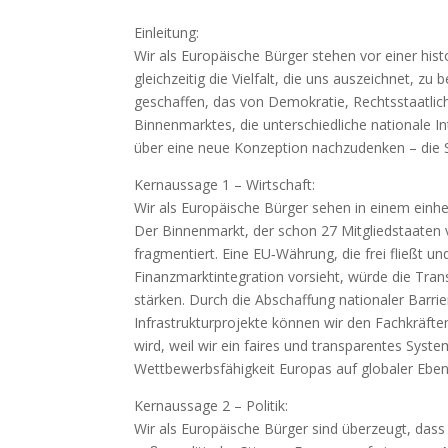
Einleitung:
Wir als Europäische Bürger stehen vor einer his
gleichzeitig die Vielfalt, die uns auszeichnet, 
geschaffen, das von Demokratie, Rechtsstaatlich
Binnenmarktes, die unterschiedliche nationale I
über eine neue Konzeption nachzudenken – die S
Kernaussage 1 – Wirtschaft:
Wir als Europäische Bürger sehen in einem einh
Der Binnenmarkt, der schon 27 Mitgliedstaaten 
fragmentiert. Eine EU‑Währung, die frei fließt u
Finanzmarktintegration vorsieht, würde die Tra
stärken. Durch die Abschaffung nationaler Barri
Infrastrukturprojekte können wir den Fachkräft
wird, weil wir ein faires und transparentes Sys
Wettbewerbsfähigkeit Europas auf globaler Eben
Kernaussage 2 – Politik:
Wir als Europäische Bürger sind überzeugt, dass e