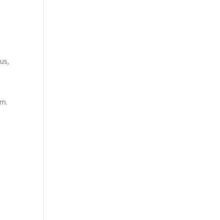
us,
um.
n