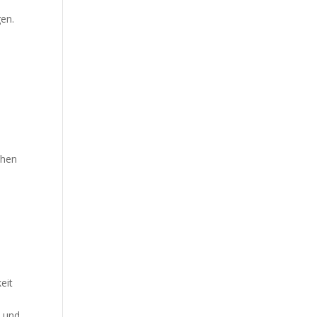
gen.
ehen
eit
t und