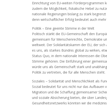
Einrichtung von EU‑weiten Förderprogrammen kö
zudem die Möglichkeit, fiskalische Hebel zu nutze
nationale Regierungen bislang zu stark begrenzt 
denn wirtschaftlicher Erfolg bedeutet auch meh
Politik – Eine geeinte Stimme in der Welt
Politisch stärkt die EU‑Gemeinschaft den Europä
gemeinsam für Menschenrechte, Demokratie und R
weltweit. Der Solidaritätskamm der EU, der sic
es uns, als starkes Bündnis global zu wirken, et
Status Quo, in dem nationale Interessen die Ob
Stimme gehören. Die Einführung einer gemeinsame
würde uns als Gemeinschaft stark und unabhängig
Politik zu vertreten, die für alle Menschen steht.
Soziales – Solidarität und Menschlichkeit als F
Sozial bedeutet für uns nicht nur das Aufbauen 
Migration und die Schaffung gemeinsamer Sicherh
und soziale Absicherung bieten, die über Lande
Gesundheitsnetzwerks könnten wir die medizinisc