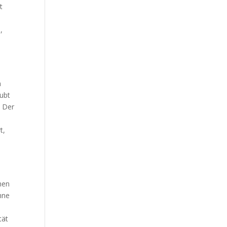
t
,
n
aubt
. Der
t,
hen
hne
tät