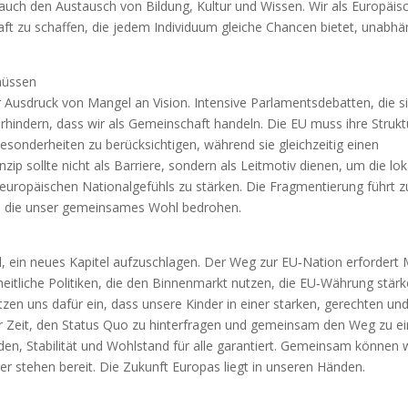
rn auch den Austausch von Bildung, Kultur und Wissen. Wir als Europäis
ft zu schaffen, die jedem Individuum gleiche Chancen bietet, unabhä
müssen
r Ausdruck von Mangel an Vision. Intensive Parlamentsdebatten, die s
erhindern, dass wir als Gemeinschaft handeln. Die EU muss ihre Strukt
esonderheiten zu berücksichtigen, während sie gleichzeitig einen
zip sollte nicht als Barriere, sondern als Leitmotiv dienen, um die lok
s europäischen Nationalgefühls zu stärken. Die Fragmentierung führt z
, die unser gemeinsames Wohl bedrohen.
l, ein neues Kapitel aufzuschlagen. Der Weg zur EU‑Nation erfordert 
heitliche Politiken, die den Binnenmarkt nutzen, die EU‑Währung stärk
tzen uns dafür ein, dass unsere Kinder in einer starken, gerechten un
der Zeit, den Status Quo zu hinterfragen und gemeinsam den Weg zu ei
den, Stabilität und Wohlstand für alle garantiert. Gemeinsam können 
ger stehen bereit. Die Zukunft Europas liegt in unseren Händen.