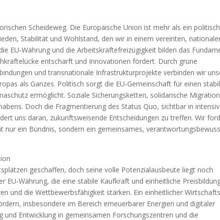
orischen Scheideweg. Die Europäische Union ist mehr als ein politisc
eden, Stabilität und Wohlstand, den wir in einem vereinten, nationale
die EU‑Währung und die Arbeitskräftefreizügigkeit bilden das Fundam
hkräftelücke entschärft und Innovationen fördert. Durch grüne
bindungen und transnationale Infrastrukturprojekte verbinden wir uns
opas als Ganzes. Politisch sorgt die EU‑Gemeinschaft für einen stabi
maschutz ermöglicht. Soziale Sicherungsketten, solidarische Migratio
abens. Doch die Fragmentierung des Status Quo, sichtbar in intensi
dert uns daran, zukunftsweisende Entscheidungen zu treffen. Wir for
cht nur ein Bündnis, sondern ein gemeinsames, verantwortungsbewus
tion
tsplätzen geschaffen, doch seine volle Potenzialausbeute liegt noch
EU‑Währung, die eine stabile Kaufkraft und einheitliche Preisbildun
eren und die Wettbewerbsfähigkeit stärken. Ein einheitlicher Wirtschaft
ördern, insbesondere im Bereich erneuerbarer Energien und digitaler
ung und Entwicklung in gemeinsamen Forschungszentren und die