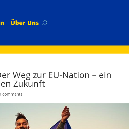
on
Über Uns
Der Weg zur EU‑Nation – ein
men Zukunft
0 comments