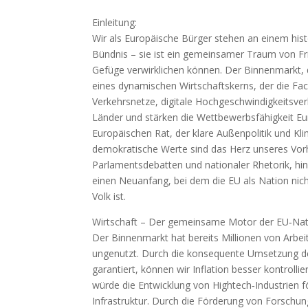
Einleitung:
Wir als Europäische Bürger stehen an einem hist
Bündnis – sie ist ein gemeinsamer Traum von Fri
Gefüge verwirklichen können. Der Binnenmarkt, 
eines dynamischen Wirtschaftskerns, der die Fac
Verkehrsnetze, digitale Hochgeschwindigkeitsver
Länder und stärken die Wettbewerbsfähigkeit Eur
Europäischen Rat, der klare Außenpolitik und Kli
demokratische Werte sind das Herz unseres Vorh
Parlamentsdebatten und nationaler Rhetorik, hin
einen Neuanfang, bei dem die EU als Nation ni
Volk ist.
Wirtschaft – Der gemeinsame Motor der EU‑Na
Der Binnenmarkt hat bereits Millionen von Arbei
ungenutzt. Durch die konsequente Umsetzung der 
garantiert, können wir Inflation besser kontrolli
würde die Entwicklung von Hightech‑Industrien f
Infrastruktur. Durch die Förderung von Forsch