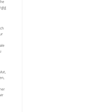
che
ngig
ich
ur
ale
u
Mut,
en,
d
ner
wir