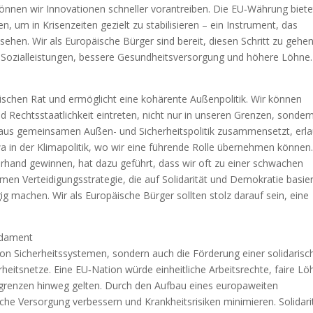
nnen wir Innovationen schneller vorantreiben. Die EU‑Währung biete
n, um in Krisenzeiten gezielt zu stabilisieren – ein Instrument, das
sehen. Wir als Europäische Bürger sind bereit, diesen Schritt zu gehen
r Sozialleistungen, bessere Gesundheitsversorgung und höhere Löhne.
ischen Rat und ermöglicht eine kohärente Außenpolitik. Wir können
echtsstaatlichkeit eintreten, nicht nur in unseren Grenzen, sonder
h aus gemeinsamen Außen- und Sicherheitspolitik zusammensetzt, erl
wa in der Klimapolitik, wo wir eine führende Rolle übernehmen können
erhand gewinnen, hat dazu geführt, dass wir oft zu einer schwachen
n Verteidigungsstrategie, die auf Solidarität und Demokratie basier
 machen. Wir als Europäische Bürger sollten stolz darauf sein, eine
undament
von Sicherheitssystemen, sondern auch die Förderung einer solidarisc
eitsnetze. Eine EU‑Nation würde einheitliche Arbeitsrechte, faire Lö
sgrenzen hinweg gelten. Durch den Aufbau eines europaweiten
he Versorgung verbessern und Krankheitsrisiken minimieren. Solidari