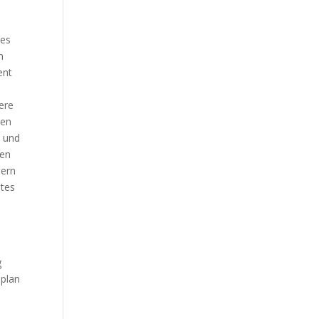
hes
n
ent
ere
len
n und
ven
dern
stes
g
splan