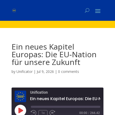
Ein neues Kapitel
Europas: Die EU‑Nation
für unsere Zukunft
by
Unificator
|
Jul 9, 2026
|
0 comments
Unification
E
Play
1x
00:00
/
266.42