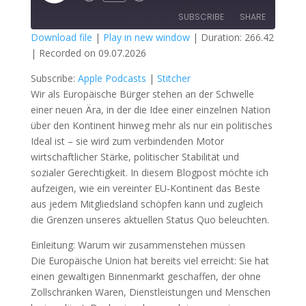
Episode
SUBSCRIBE
SHARE
Download file
|
Play in new window
|
Duration: 266.42
|
Recorded on 09.07.2026
SHARE
Apple Podcasts
Stitcher
Subscribe:
Apple Podcasts
|
Stitcher
RSS FEED
LINK
Wir als Europäische Bürger stehen an der Schwelle
einer neuen Ära, in der die Idee einer einzelnen Nation
EMBED
über den Kontinent hinweg mehr als nur ein politisches
Ideal ist – sie wird zum verbindenden Motor
wirtschaftlicher Stärke, politischer Stabilität und
sozialer Gerechtigkeit. In diesem Blogpost möchte ich
aufzeigen, wie ein vereinter EU‑Kontinent das Beste
aus jedem Mitgliedsland schöpfen kann und zugleich
die Grenzen unseres aktuellen Status Quo beleuchten.
Einleitung: Warum wir zusammenstehen müssen
Die Europäische Union hat bereits viel erreicht: Sie hat
einen gewaltigen Binnenmarkt geschaffen, der ohne
Zollschranken Waren, Dienstleistungen und Menschen