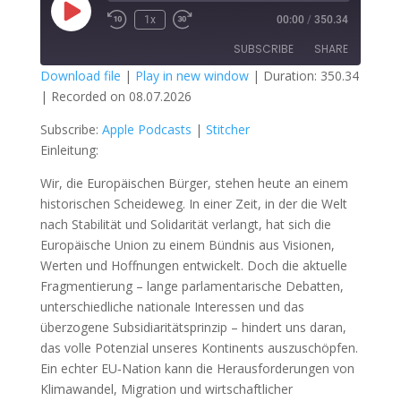
Play
1x
00:00
/
350.34
Episode
SUBSCRIBE
SHARE
Download file
|
Play in new window
|
Duration: 350.34
|
Recorded on 08.07.2026
SHARE
Apple Podcasts
Stitcher
Subscribe:
Apple Podcasts
|
Stitcher
RSS FEED
LINK
Einleitung:
EMBED
Wir, die Europäischen Bürger, stehen heute an einem
historischen Scheideweg. In einer Zeit, in der die Welt
nach Stabilität und Solidarität verlangt, hat sich die
Europäische Union zu einem Bündnis aus Visionen,
Werten und Hoffnungen entwickelt. Doch die aktuelle
Fragmentierung – lange parlamentarische Debatten,
unterschiedliche nationale Interessen und das
überzogene Subsidiaritätsprinzip – hindert uns daran,
das volle Potenzial unseres Kontinents auszuschöpfen.
Ein echter EU‑Nation kann die Herausforderungen von
Klimawandel, Migration und wirtschaftlicher