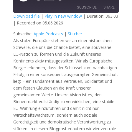
Episode
SUBSCRIBE
SHARE
Download file
|
Play in new window
|
Duration: 363.03
|
Recorded on 05.06.2026
SHARE
Apple Podcasts
Stitcher
Subscribe:
Apple Podcasts
|
Stitcher
RSS FEED
LINK
Als stolze Europäer stehen wir an einer historischen
Schwelle, die uns die Chance bietet, eine souveräne
EMBED
EU‑Nation zu formen und die Zukunft unseres
Kontinents aktiv mitzugestalten. Wir als Europäische
Bürger erkennen, dass der Schlüssel zum nachhaltigen
Erfolg in einer konsequent ausgeprägten Gemeinschaft
liegt – ein Fundament aus Vertrauen, Solidarität und
dem festen Glauben an die Kraft unserer
gemeinsamen Werte. Unsere Vision ist es, den
Binnenmarkt vollständig zu verwirklichen, eine stabile
EU‑Währung einzuführen und damit nicht nur
Wirtschaftswachstum, sondern auch soziale
Gerechtigkeit und demokratische Verantwortung zu
stärken. In diesem Blogpost erläutern wir vier zentrale