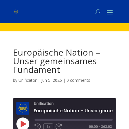
Europäische Nation –
Unser gemeinsames
Fundament
by
Unificator
|
Jun 5, 2026
|
0 comments
Unification
Play
1x
00:00
/
363.03