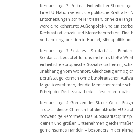
Kernaussage 2: Politik – Einheitlicher Stimmeng
Eine EU‑Nation vereint die politische Kraft alle
Entscheidungen schneller treffen, ohne die lan
wäre eine kohärente Außenpolitik und ein stärke
Rechtsstaatlichkeit und Menschenrechten. Eine 
Verhandlungsposition in Handel, Klimapolitik und 
Kernaussage 3: Soziales – Solidarität als Funda
Solidarität bedeutet für uns mehr als bloße Wohlfa
einheitliche europäische Sozial­versicherung schaf
unabhängig vom Wohnort. Gleichzeitig ermöglic
Berufstätige können ohne bürokratischen Aufwa
Migrationsrahmen, der die Menschenrechte schüt
Prinzip der Rechtsstaatlichkeit fest im europäisc
Kernaussage 4: Grenzen des Status Quo – Fragm
Trotz all dieser Chancen hat die aktuelle EU‑Str
notwendige Reformen. Das Subsidiaritätsprinzip
kleinen und großen Unternehmen gleichermaßen 
gemeinsames Handeln – besonders in der Klimapo