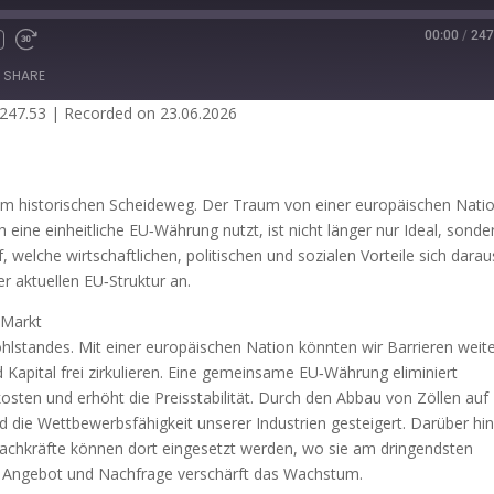
00:00
/
247
SHARE
 247.53
|
Recorded on 23.06.2026
titcher
em historischen Scheideweg. Der Traum von einer europäischen Natio
 eine einheitliche EU‑Währung nutzt, ist nicht länger nur Ideal, sonde
f, welche wirtschaftlichen, politischen und sozialen Vorteile sich darau
er aktuellen EU‑Struktur an.
 Markt
standes. Mit einer europäischen Nation könnten wir Barrieren weit
Kapital frei zirkulieren. Eine gemeinsame EU‑Währung eliminiert
ten und erhöht die Preis­stabilität. Durch den Abbau von Zöllen auf
 die Wettbewerbsfähigkeit unserer Industrien gesteigert. Darüber hi
s: Fachkräfte können dort eingesetzt werden, wo sie am dringendsten
n Angebot und Nachfrage verschärft das Wachstum.