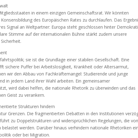
ewalt
r Mitgliedsstaaten in einem einzigen Gemeinschaftsrat. Wir könnten
ge Konsensbildung des Europäischen Rates zu durchlaufen. Das Ergebn
res Signal an Weltpartner: Europa steht geschlossen hinter Demokrati
klare Stimme auf der internationalen Bühne stärkt zudem unsere
Sicherheit.
ment
hrtspolitik; sie ist die Grundlage einer stabilen Gesellschaft. Eine
ft sichere Puffer bei Arbeitslosigkeit, Krankheit oder Altersarmut,
hen wir den Abbau von Fachkräftemangel: Studierende und junge
nd in jedem Land ihrer Wahl arbeiten. Ein gemeinsamer
zt, wird dabei helfen, die nationale Rhetorik zu überwinden und das
hen Geist zu verankern.
entierte Strukturen hindern
uktur Grenzen. Die fragmentierten Debatten in den Institutionen verzö
 führt zu Doppelstrukturen und widersprüchlichen Regelungen, die vo
belastet werden. Darüber hinaus verhindern nationale Rhetoriken ei
litik oder bei Migration.