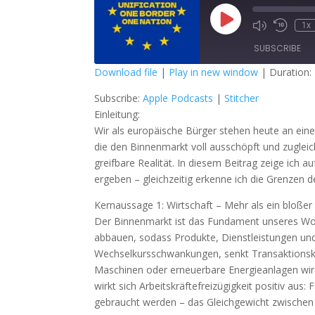
Play
1x
Episode
SUBSCRIBE
Download file
|
Play in new window
|
Duration:
SHARE
Apple Podcasts
S
Subscribe:
Apple Podcasts
|
Stitcher
Einleitung:
RSS FEED
LINK
Wir als europäische Bürger stehen heute an ein
die den Binnenmarkt voll ausschöpft und zugleich
EMBED
greifbare Realität. In diesem Beitrag zeige ich au
ergeben – gleichzeitig erkenne ich die Grenzen d
Kernaussage 1: Wirtschaft – Mehr als ein bloßer
Der Binnenmarkt ist das Fundament unseres Wohl
abbauen, sodass Produkte, Dienstleistungen und 
Wechselkursschwankungen, senkt Transaktionskos
Maschinen oder erneuerbare Energieanlagen wird
wirkt sich Arbeitskräftefreizügigkeit positiv au
gebraucht werden – das Gleichgewicht zwische